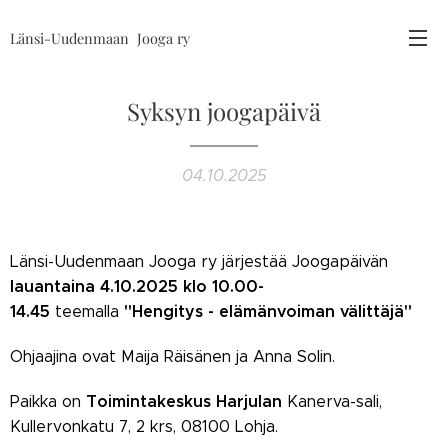
Länsi-Uudenmaan
Jooga ry
Syksyn joogapäivä
04.10.2025
Länsi-Uudenmaan Jooga ry järjestää Joogapäivän
lauant
aina
4.10.2025 klo 10.00-
14.45
"Hengitys - elämänvoiman välittäjä"
teemalla
Ohjaajina ovat Maija Räisänen ja Anna Solin.
Toimintakeskus Harjulan
Paikka on
Kanerva-sali,
Kullervonkatu 7, 2 krs, 08100 Lohja.