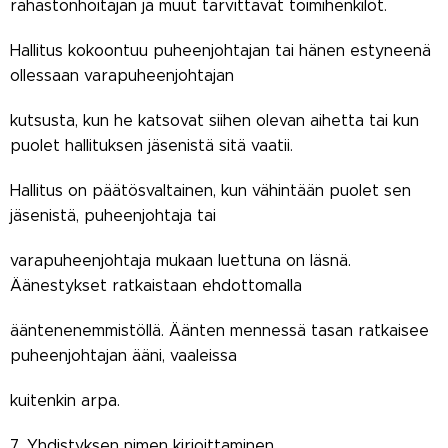
rahastonhoitajan ja muut tarvittavat toimihenkilöt.
Hallitus kokoontuu puheenjohtajan tai hänen estyneenä
ollessaan varapuheenjohtajan
kutsusta, kun he katsovat siihen olevan aihetta tai kun
puolet hallituksen jäsenistä sitä vaatii.
Hallitus on päätösvaltainen, kun vähintään puolet sen
jäsenistä, puheenjohtaja tai
varapuheenjohtaja mukaan luettuna on läsnä.
Äänestykset ratkaistaan ehdottomalla
ääntenenemmistöllä. Äänten mennessä tasan ratkaisee
puheenjohtajan ääni, vaaleissa
kuitenkin arpa.
7. Yhdistyksen nimen kirjoittaminen